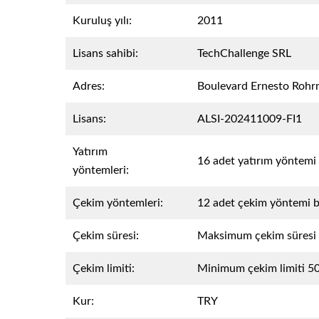
Kuruluş yılı:
2011
Lisans sahibi:
TechChallenge SRL
Adres:
Boulevard Ernesto Rohrm
Lisans:
ALSI-202411009-FI1
Yatırım
16 adet yatırım yöntemi
yöntemleri:
Çekim yöntemleri:
12 adet çekim yöntemi 
Çekim süresi:
Maksimum çekim süresi 4
Çekim limiti:
Minimum çekim limiti 5
Kur:
TRY