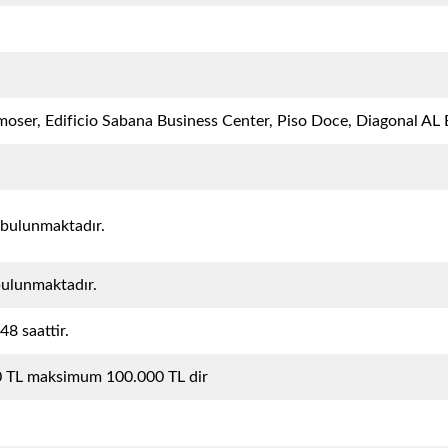
oser, Edificio Sabana Business Center, Piso Doce, Diagonal AL 
 bulunmaktadır.
bulunmaktadır.
8 saattir.
0 TL maksimum 100.000 TL dir