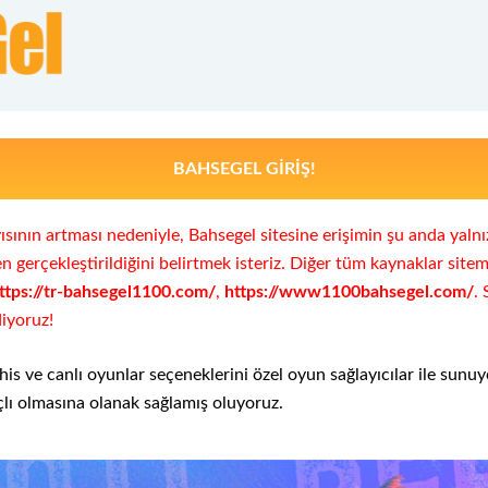
BAHSEGEL GIRIŞ!
ayısının artması nedeniyle, Bahsegel sitesine erişimin şu anda yaln
 gerçekleştirildiğini belirtmek isteriz. Diğer tüm kaynaklar sitem
ttps://tr-bahsegel1100.com/
,
https://www1100bahsegel.com/
.
diyoruz!
ahis ve canlı oyunlar seçeneklerini özel oyun sağlayıcılar ile sunu
ı olmasına olanak sağlamış oluyoruz.