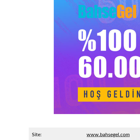
Site:
www.bahsegel.com