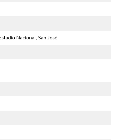
Estadio Nacional, San José